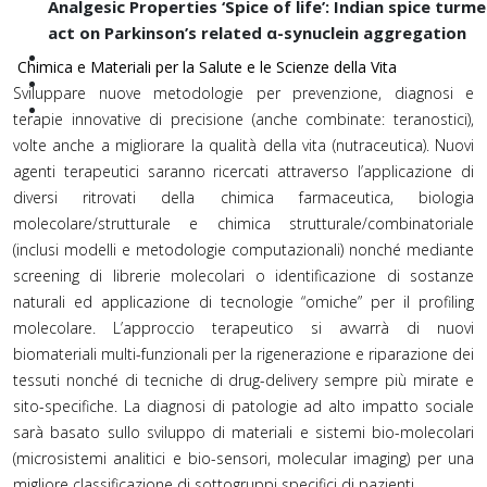
Analgesic Properties ‘Spice of life’: Indian spice tu
act on Parkinson’s related α-synuclein aggregation
Chimica e Materiali per la Salute e le Scienze della Vita
Sviluppare nuove metodologie per prevenzione, diagnosi e
terapie innovative di precisione (anche combinate: teranostici),
volte anche a migliorare la qualità della vita (nutraceutica). Nuovi
agenti terapeutici saranno ricercati attraverso l’applicazione di
diversi ritrovati della chimica farmaceutica, biologia
molecolare/strutturale e chimica strutturale/combinatoriale
(inclusi modelli e metodologie computazionali) nonché mediante
screening di librerie molecolari o identificazione di sostanze
naturali ed applicazione di tecnologie “omiche” per il profiling
molecolare. L’approccio terapeutico si avvarrà di nuovi
biomateriali multi-funzionali per la rigenerazione e riparazione dei
tessuti nonché di tecniche di drug-delivery sempre più mirate e
sito-specifiche. La diagnosi di patologie ad alto impatto sociale
sarà basato sullo sviluppo di materiali e sistemi bio-molecolari
(microsistemi analitici e bio-sensori, molecular imaging) per una
migliore classificazione di sottogruppi specifici di pazienti.