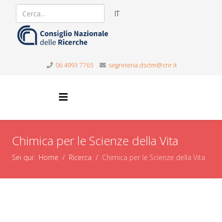
IT
06 4993 7765
segreteria.dsctm@cnr.it
Chimica per le Scienze della Vita
Sei qui:
Home
Ricerca
Chimica per le Scienze della Vita