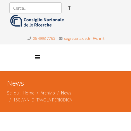
IT
06 4993 7765
segreteria.dsctm@cnr.it
News
Sei qui:
Home
Archivio
News
150 ANNI DI TAVOLA PERIODICA