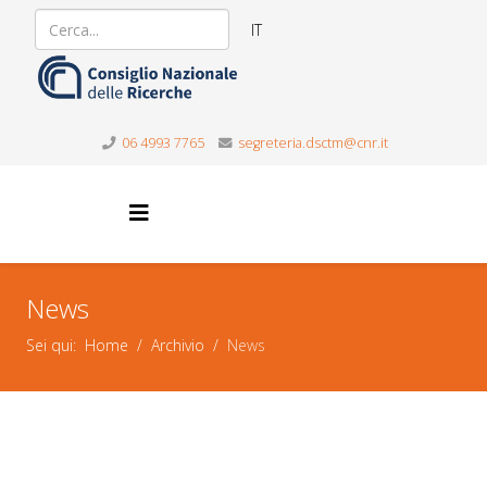
IT
06 4993 7765
segreteria.dsctm@cnr.it
News
Sei qui:
Home
Archivio
News